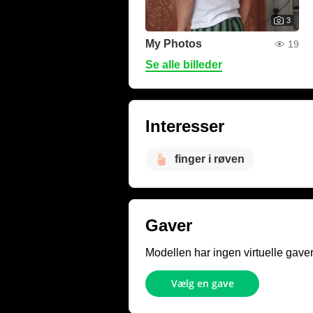
3
My Photos
19
Se alle billeder
Interesser
finger i røven
Gaver
Modellen har ingen virtuelle gave
Vælg en gave