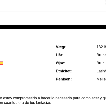
Vægt:
132 l
Hår:
Brune
Øjne:
Brun
Etnicitet:
Latin
Penisen:
Mell
 estoy comprometido a hacer lo necesario para complacer y q
en cuanlquiera de tus fantacias