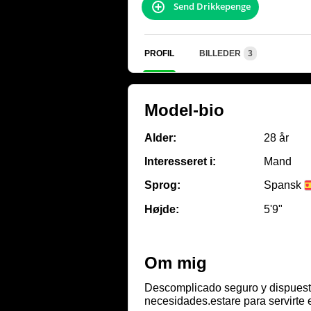
Send Drikkepenge
PROFIL
BILLEDER
3
Model-bio
Alder:
28 år
Interesseret i:
Mand
Sprog:
Spansk
Højde:
5'9"
Om mig
Descomplicado seguro y dispuesto
necesidades.estare para servirte 