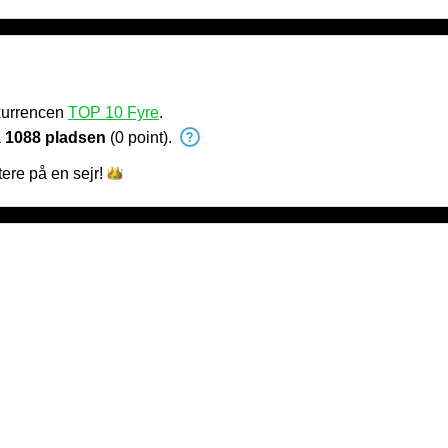
kurrencen
TOP 10 Fyre
.
å
1088 pladsen
(0 point).
tere på en
sejr!