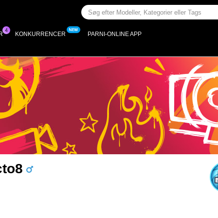
R
KONKURRENCER
PARNI-ONLINE APP
cto8