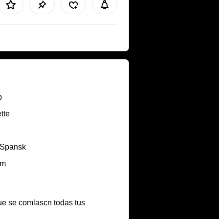
b
tte
/Spansk
em
ue se comlascn todas tus