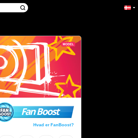
Fan Boost
Hvad er FanBoost?