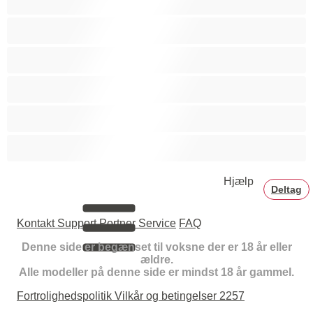
College
Hetero
Muskuløs
Par
Store Pikke
Hjælp
Deltag
Kontakt Support
Portner Service
FAQ
Denne side er begænset til voksne der er 18 år eller
ældre.
Alle modeller på denne side er mindst 18 år gammel.
Fortrolighedspolitik
Vilkår og betingelser
2257