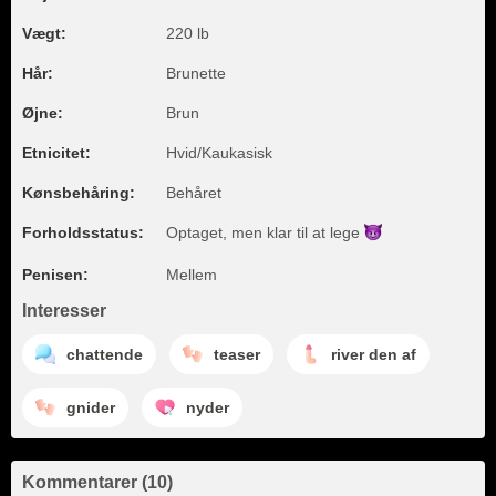
Vægt:
220 lb
Hår:
Brunette
Øjne:
Brun
Etnicitet:
Hvid/Kaukasisk
Kønsbehåring:
Behåret
Forholdsstatus:
Optaget, men klar til at
lege
Penisen:
Mellem
Interesser
chattende
teaser
river den af
gnider
nyder
Kommentarer (10)