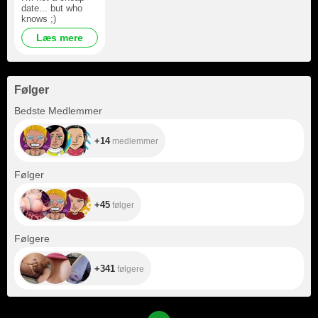
date... but who
knows ;)
Læs mere
Følger
+14
Bedste Medlemmer
+14
medlemmer
+45
Følger
+45
følger
+341
Følgere
+341
følgere