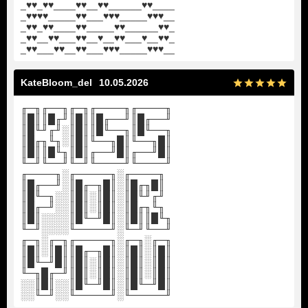
_♥♥_♥♥____♥♥__♥♥______♥♥____
_♥♥♥♥_____♥♥___♥♥♥_____♥♥♥__
_♥♥_♥♥____♥♥_____♥♥______♥♥_
_♥♥__♥♥___♥♥__♥__♥♥___♥__♥♥_
_♥♥___♥♥__♥♥___♥♥♥_____♥♥♥__
KateBloom_del
10.05.2026
╓─╖╓──╖╓─╖╓────╖╓────╖
║█║║█╓╜║█║║█╓──╜║█╓──╜
║█╙╜╓╜░║█║║█╙──╖║█╙──╖
║█╓╖╙╖░║█║╙──╖█║╙──╖█║
║█║║█╙╖║█║╓──╜█║╓──╜█║
╙─╜╙──╜╙─╜╙────╜╙────╜
╓────╖░╓─────╖░╓────╖
║█╓──╜░║█╓─╖█║░║█╓╖█║
║█╙─╖░░║█║░║█║░║█╙╜╓╜
║█╓─╜░░║█║░║█║░║█╓╖╙╖
║█║░░░░║█╙─╜█║░║█║║█╙╖
╙─╜░░░░╙─────╜░╙─╜╙──╜
╓─╖░╓─╖╓─────╖░╓─╖░╓─╖
║█║░║█║║█╓─╖█║░║█║░║█║
║█╙─╜█║║█║░║█║░║█║░║█║
╙─╖█╓─╜║█║░║█║░║█║░║█║
░░║█║░░║█╙─╜█║░║█╙─╜█║
░░╙─╜░░╙─────╜░╙─────╜