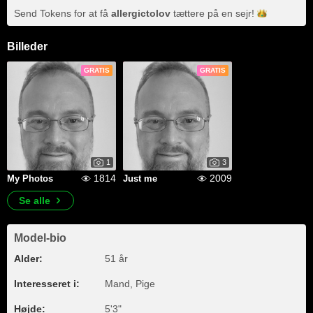
Send Tokens for at få
allergictolov
tættere på en
sejr!
Billeder
GRATIS
GRATIS
1
3
1814
2009
My Photos
Just me
Se alle
Model-bio
Alder:
51 år
Interesseret i:
Mand, Pige
Højde:
5'3"