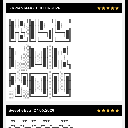
GoldenTeen20
01.06.2026
╓─╖╓──╖╓─╖╓────╖╓────╖
║█║║█╓╜║█║║█╓──╜║█╓──╜
║█╙╜╓╜░║█║║█╙──╖║█╙──╖
║█╓╖╙╖░║█║╙──╖█║╙──╖█║
║█║║█╙╖║█║╓──╜█║╓──╜█║
╙─╜╙──╜╙─╜╙────╜╙────╜
╓────╖░╓─────╖░╓────╖
║█╓──╜░║█╓─╖█║░║█╓╖█║
║█╙─╖░░║█║░║█║░║█╙╜╓╜
║█╓─╜░░║█║░║█║░║█╓╖╙╖
║█║░░░░║█╙─╜█║░║█║║█╙╖
╙─╜░░░░╙─────╜░╙─╜╙──╜
╓─╖░╓─╖╓─────╖░╓─╖░╓─╖
║█║░║█║║█╓─╖█║░║█║░║█║
║█╙─╜█║║█║░║█║░║█║░║█║
╙─╖█╓─╜║█║░║█║░║█║░║█║
░░║█║░░║█╙─╜█║░║█╙─╜█║
░░╙─╜░░╙─────╜░╙─────╜
SweetieEva
27.05.2026
_♥♥___♥♥__♥♥___♥♥♥_____♥♥♥__
_♥♥__♥♥___♥♥__♥♥__♥___♥♥__♥_