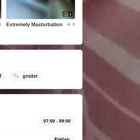
1
Extremely Masturbation
0
0
f
gnider
07:00 - 09:00
Fridag