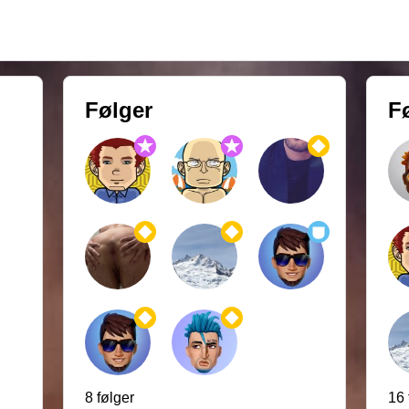
Følger
F
8 følger
16 