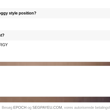
oggy style position?
st?
ERGY
Besøg
EPOCH
og
SEGPAYEU.COM
, vores autoriserede betaling