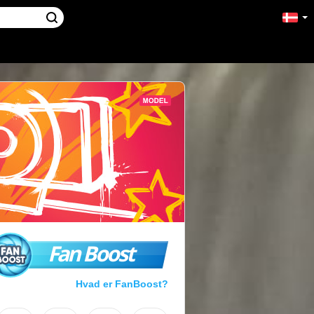
Fan Boost
Hvad er FanBoost?